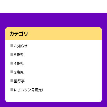
カテゴリ
お知らせ
５歳児
４歳児
３歳児
園行事
にじいろ（２号認定）