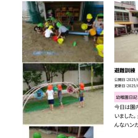
避難訓練
公開日
2025/
更新日
2025/
幼稚園日記
今日は園
いました。
んなハンカチ