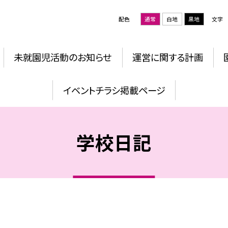
配色
通常
白地
黒地
文字
未就園児活動のお知らせ
運営に関する計画
イベントチラシ掲載ページ
学校日記