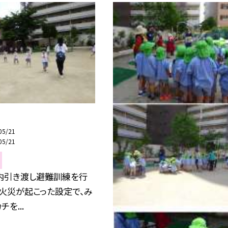
05/21
05/21
内引き渡し避難訓練を行
 火災が起こった設定で、み
を...