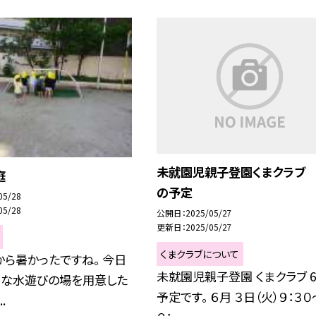
未就園児親子登園くまクラブ 
庭
の予定
05/28
05/28
公開日
2025/05/27
更新日
2025/05/27
くまクラブについて
ら暑かったですね。 今日
未就園児親子登園 くまクラブ 
ろな水遊びの場を用意した
予定です。 ６月 ３日（火）９：３０
.