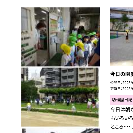
今日の園
公開日
2025/
更新日
2025/
幼稚園日記
今日は朝か
もいろい
ところ・・・ ..