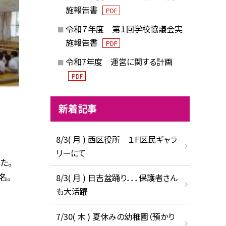
施報告書
PDF
令和７年度 第１回学校協議会実
施報告書
PDF
令和7年度 運営に関する計画
PDF
新着記事
8/3( 月 ) 西区役所 １Ｆ区民ギャラ
リーにて
た。
名。
8/3( 月 ) 日吉盆踊り．．．保護者さん
も大活躍
7/30( 木 ) 夏休みの幼稚園（預かり