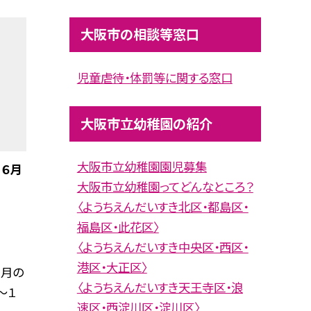
大阪市の相談等窓口
児童虐待・体罰等に関する窓口
大阪市立幼稚園の紹介
大阪市立幼稚園園児募集
６月
大阪市立幼稚園ってどんなところ？
〈ようちえんだいすき北区・都島区・
福島区・此花区〉
〈ようちえんだいすき中央区・西区・
港区・大正区〉
6月の
〈ようちえんだいすき天王寺区・浪
〜１
速区・西淀川区・淀川区〉