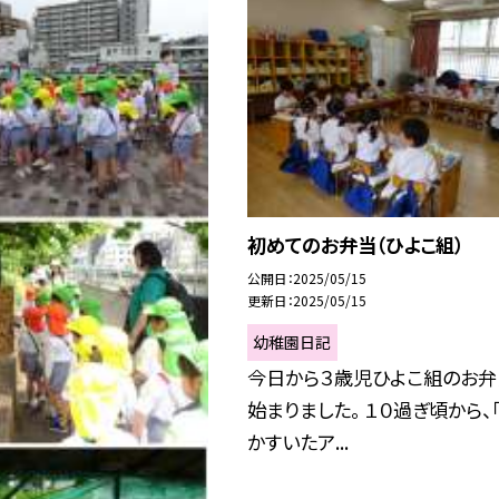
初めてのお弁当（ひよこ組）
公開日
2025/05/15
更新日
2025/05/15
幼稚園日記
今日から３歳児ひよこ組のお弁
始まりました。 １０過ぎ頃から、
かすいたア...