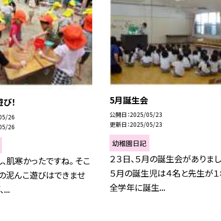
5月誕生会
遊び！
公開日
2025/05/23
05/26
更新日
2025/05/23
05/26
幼稚園日記
２３日、５月の誕生会がありまし
、肌寒かったですね。 そこ
５月の誕生児は４名と先生が１
での泥んこ遊びはできませ
全学年に誕生...
..