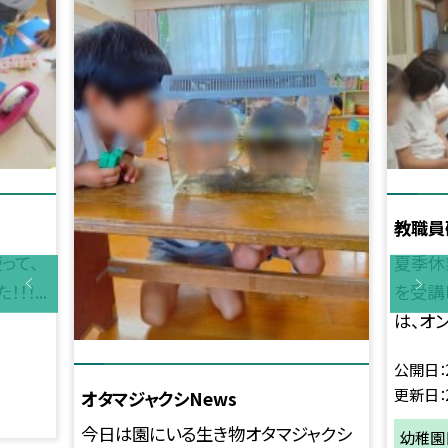
教職員
って、
夏季休
！！...
を受講
は、オン
公開日
更新日
オタマジャクシNews
今日は園にいる生き物オタマジャクシ
幼稚園