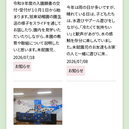
令和９年度の入園願書の交
今年は雨の日が多いですが、
付・受付が１０月１日から始
晴れている日は、子どもたち
まります。旭東幼稚園の園生
は、水遊びやプール遊びをし
活の様子をスライドを通して
ながら、「冷たくて気持ちい
お話したり、園内を見学いた
い」と歓声があがり、水の感
だいたりしながら、本園の教
触を存分に楽しんでいまし
育や取組について説明した
た。未就園児のお友達もお家
いと思います。未就園児...
の人と一緒に遊びに来...
2026/07/18
2026/07/08
お知らせ
お知らせ