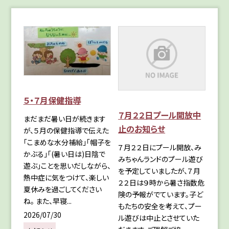
５・７月保健指導
７月２２日プール開放中
まだまだ暑い日が続きます
止のお知らせ
が、５月の保健指導で伝えた
「こまめな水分補給」「帽子を
７月２２日にプール開放、み
かぶる」「(暑い日は)日陰で
みちゃんランドのプール遊び
遊ぶ」ことを思いだしながら、
を予定していましたが、７月
熱中症に気をつけて、楽しい
２２日は９時から暑さ指数危
夏休みを過ごしてください
険の予報がでています。子ど
ね。 また、早寝...
もたちの安全を考えて、プー
2026/07/30
ル遊びは中止とさせていた