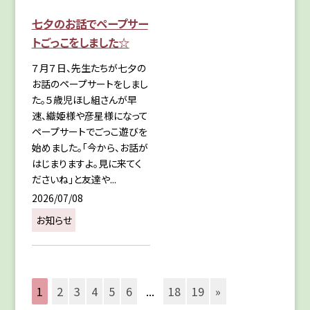
七夕のお話でペープサー
トごっこをしました☆
７月７日、先生たちが七夕の
お話のペープサートをしまし
た。５歳児ほし組さんが早
速、織姫様や彦星様になって
ペープサートでごっこ遊びを
始めました。「今から、お話が
はじまりますよ。見に来てく
ださいね」と友達や...
2026/07/08
お知らせ
1
2
3
4
5
6
...
18
19
»