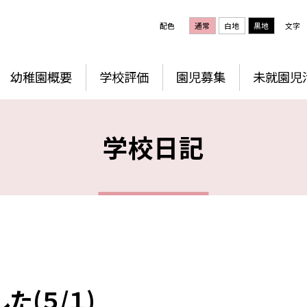
配色
通常
白地
黒地
文字
幼稚園概要
学校評価
園児募集
未就園児
学校日記
(５/１)