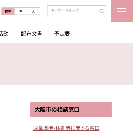
標準
中
大
活動
配布文書
予定表
大阪市の相談窓口
児童虐待・体罰等に関する窓口