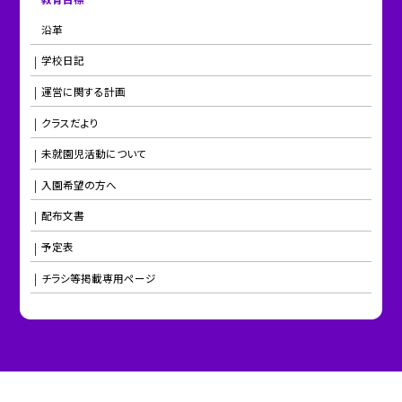
沿革
学校日記
運営に関する計画
クラスだより
未就園児活動について
入園希望の方へ
配布文書
予定表
チラシ等掲載専用ページ