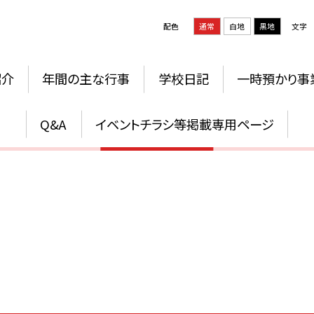
配色
通常
白地
黒地
文字
紹介
年間の主な行事
学校日記
一時預かり事
教育目標
Q&A
イベントチラシ等掲載専用ページ