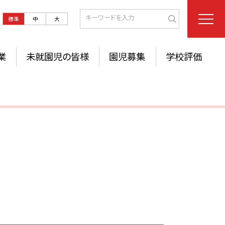
標準
中
大
業
未就園児の皆様
園児募集
学校評価