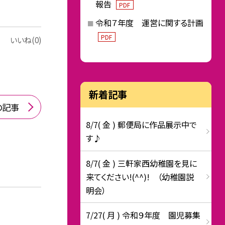
報告
PDF
令和７年度 運営に関する計画
PDF
いいね(0)
新着記事
の記事
8/7( 金 ) 郵便局に作品展示中で
す♪
8/7( 金 ) 三軒家西幼稚園を見に
来てください!(^^)! （幼稚園説
明会）
7/27( 月 ) 令和９年度 園児募集