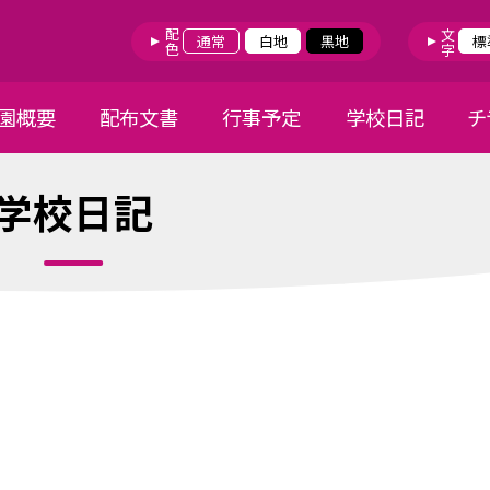
配色
文字
通常
白地
黒地
標
園概要
配布文書
行事予定
学校日記
チ
学校日記