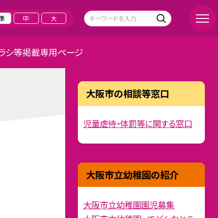
準
中
大
ラシ等掲載専用ページ
大阪市の相談等窓口
児童虐待・体罰等に関する窓口
大阪市立幼稚園の紹介
大阪市立幼稚園園児募集