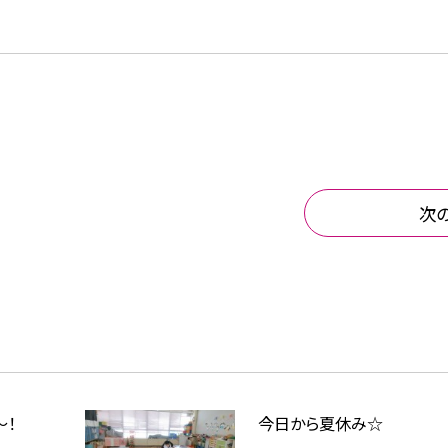
次
～！
今日から夏休み☆