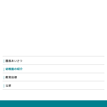
園長あいさつ
幼稚園の紹介
教育目標
沿革