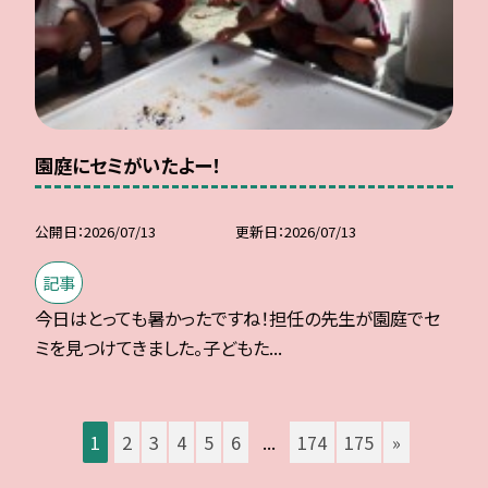
園庭にセミがいたよー！
公開日
2026/07/13
更新日
2026/07/13
記事
今日はとっても暑かったですね！担任の先生が園庭でセ
ミを見つけてきました。子どもた...
1
2
3
4
5
6
...
174
175
»