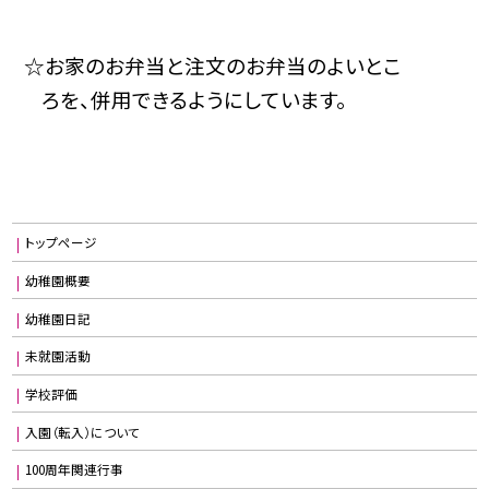
☆お家のお弁当と注文のお弁当のよいとこ
ろを、
併用できるようにし
ています。
トップページ
幼稚園概要
幼稚園日記
未就園活動
学校評価
入園（転入）について
100周年関連行事