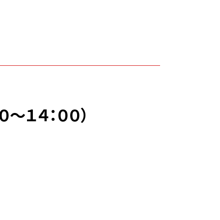
０〜１４：００）