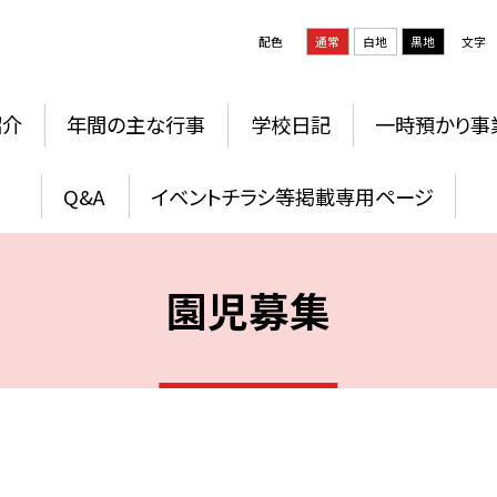
配色
通常
白地
黒地
文字
紹介
年間の主な行事
学校日記
一時預かり事
Q&A
イベントチラシ等掲載専用ページ
園児募集