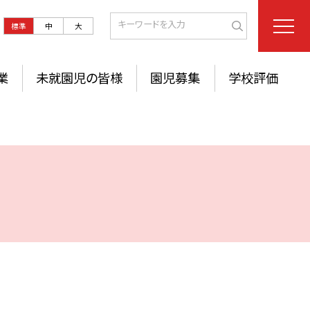
標準
中
大
業
未就園児の皆様
園児募集
学校評価