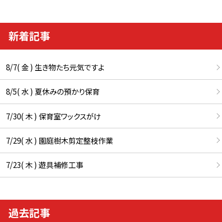
新着記事
8/7( 金 ) 生き物たち元気ですよ
8/5( 水 ) 夏休みの預かり保育
7/30( 木 ) 保育室ワックスがけ
7/29( 水 ) 園庭樹木剪定整枝作業
7/23( 木 ) 遊具補修工事
過去記事