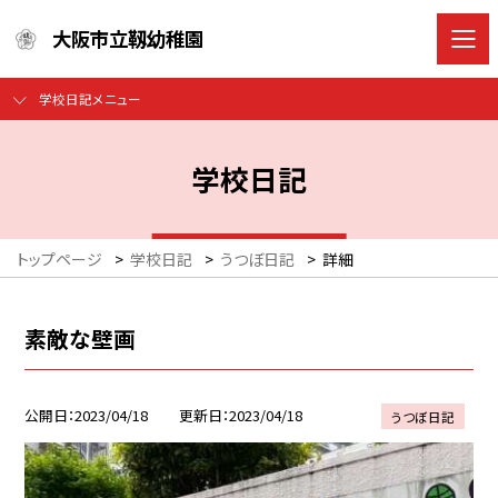
大阪市立靱幼稚園
学校日記メニュー
学校日記
トップページ
>
学校日記
>
うつぼ日記
>
詳細
素敵な壁画
公開日
2023/04/18
更新日
2023/04/18
うつぼ日記