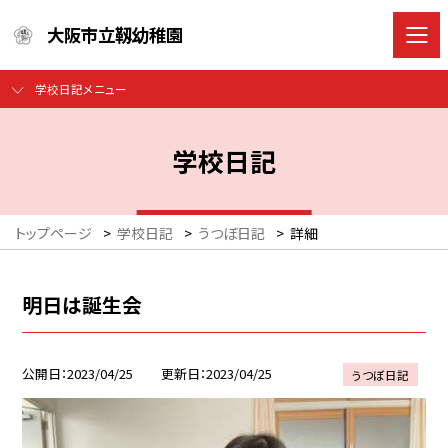
大阪市立靱幼稚園
学校日記メニュー
学校日記
トップページ
>
学校日記
>
うつぼ日記
>
詳細
明日は誕生会
公開日
2023/04/25
更新日
2023/04/25
うつぼ日記