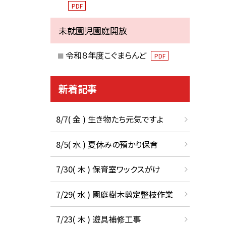
PDF
未就園児園庭開放
令和８年度こぐまらんど
PDF
新着記事
8/7( 金 ) 生き物たち元気ですよ
8/5( 水 ) 夏休みの預かり保育
7/30( 木 ) 保育室ワックスがけ
7/29( 水 ) 園庭樹木剪定整枝作業
7/23( 木 ) 遊具補修工事