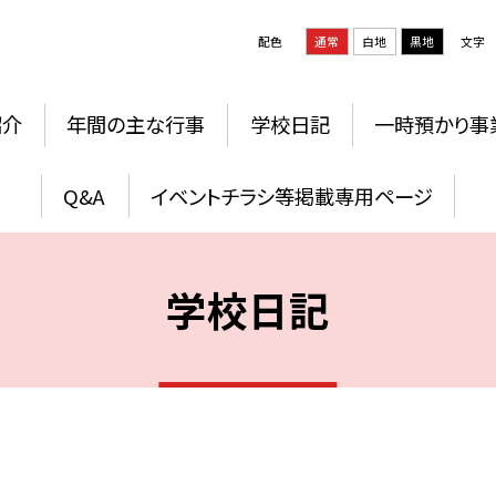
配色
通常
白地
黒地
文字
紹介
年間の主な行事
学校日記
一時預かり事
Q&A
イベントチラシ等掲載専用ページ
学校日記