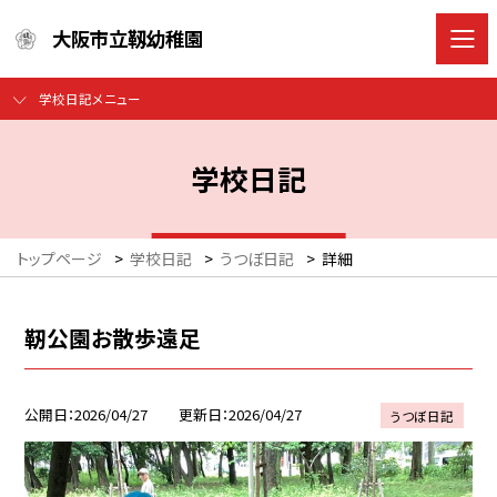
大阪市立靱幼稚園
学校日記メニュー
学校日記
トップページ
>
学校日記
>
うつぼ日記
>
詳細
靭公園お散歩遠足
公開日
2026/04/27
更新日
2026/04/27
うつぼ日記