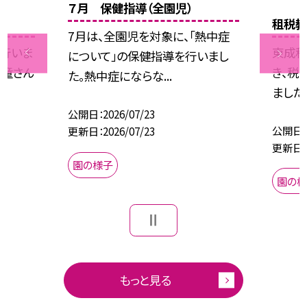
７月 保健指導（全園児）
租税
7月は、全園児を対象に、「熱中症
を行いま
東成税
について」の保健指導を行いまし
飛童さん
き、税
た。熱中症にならな...
ました。
公開日
2026/07/23
公開日
更新日
2026/07/23
更新日
園の様子
園の
もっと見る