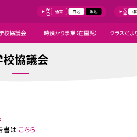
配色
文字
通常
白地
黒地
標
学校協議会
一時預かり事業（在園児）
クラスだよ
学校協議会
ら
告書は
こちら