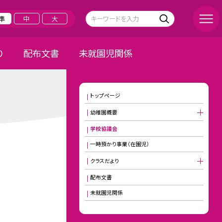
準
中
大
り
配布文書
未就園児関係
トップページ
幼稚園概要
学校協議会
一時預かり事業（在園児）
クラスだより
配布文書
未就園児関係