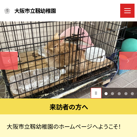
大阪市立靱幼稚園
1
2
3
4
5
来訪者の方へ
大阪市立靱幼稚園のホームページへようこそ！