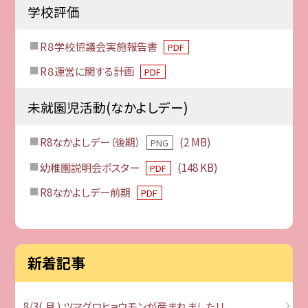
学校評価
R８学校協議会実施報告書
PDF
R８運営に関する計画
PDF
未就園児活動(なかよしデー)
R8なかよしデー（後期）
(2 MB)
PNG
幼稚園説明会ポスター
(148 KB)
PDF
R8なかよしデー前期
PDF
新着記事
8/3( 月 ) ツマグロヒョウモンが産まれました！！