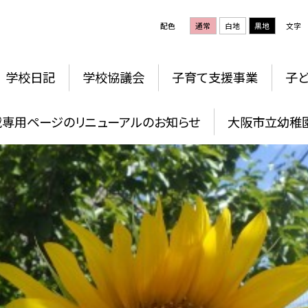
配色
通常
白地
黒地
文字
学校日記
学校協議会
子育て支援事業
子
載専用ページのリニューアルのお知らせ
大阪市立幼稚