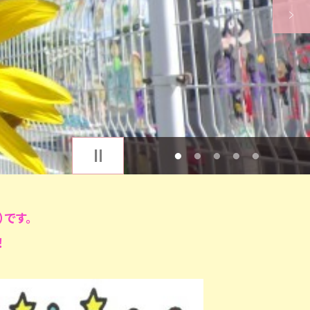
1
2
3
4
5
）です。
！