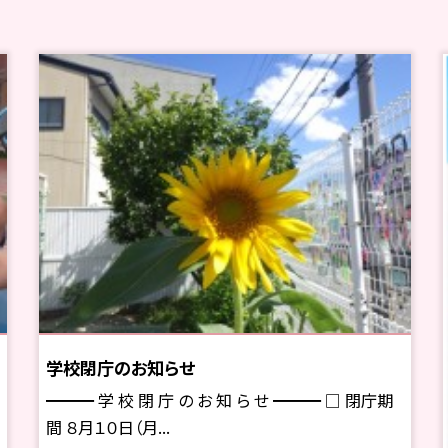
学校閉庁のお知らせ
━━━ 学 校 閉 庁 の お 知 ら せ ━━━ □ 閉庁期
間 ８月１０日（月...