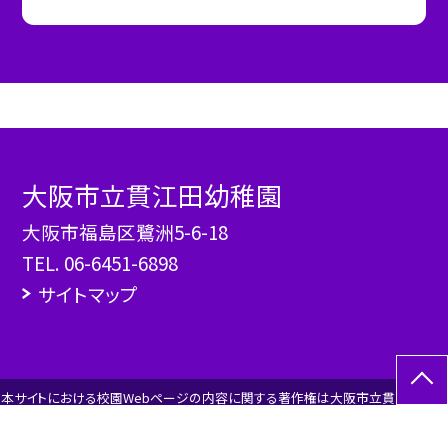
大阪市立貫江田幼稚園
大阪市福島区鷺洲5-6-18
TEL.
06-6451-6898
サイトマップ
本サイトにおける校園Webページの内容に関する著作権は大阪市立貫江田幼稚
園にあります。 すべての画像、資料などのデータの無断使用を禁止します。 また、
このWebページにリンクを貼る場合は、必ずご連絡をください。