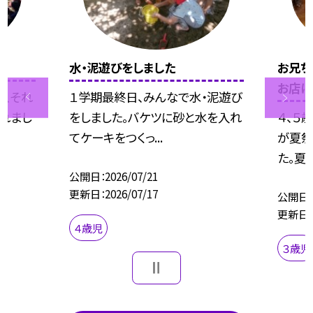
水・泥遊びをしました
お兄ち
お店に
れ、それ
１学期最終日、みんなで水・泥遊び
れまし
をしました。バケツに砂と水を入れ
４、５
てケーキをつくっ...
が夏祭
た。夏祭
公開日
2026/07/21
更新日
2026/07/17
公開日
更新日
４歳児
３歳児