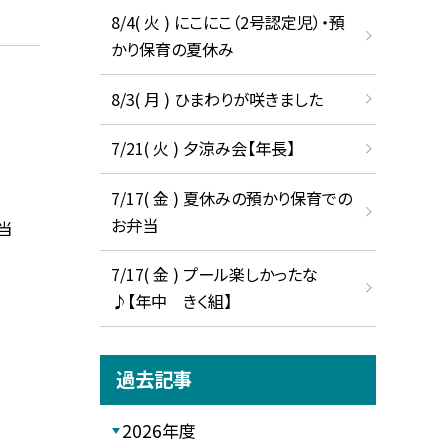
8/4( 火 ) にこにこ（2号認定児）・預
かり保育の夏休み
8/3( 月 ) ひまわりが咲きました
7/21( 火 ) 夕涼み会【年長】
7/17( 金 ) 夏休みの預かり保育での
お弁当
当
7/17( 金 ) プール楽しかったな
♪【年中 きく組】
過去記事
2026年度