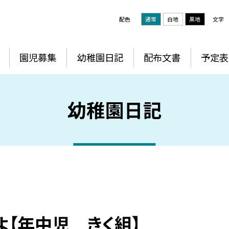
配色
通常
白地
黒地
文字
園児募集
幼稚園日記
配布文書
予定表
幼稚園日記
【年中児 きく組】