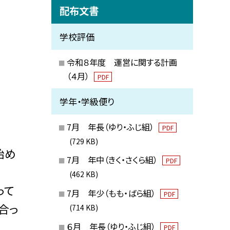
配布文書
学校評価
令和８年度 運営に関する計画
（４月）
PDF
学年・学級便り
7月 年長（ゆり・ふじ組）
PDF
(729 KB)
始め
7月 年中（きく・さくら組）
PDF
(462 KB)
って
7月 年少（もも・ばら組）
PDF
合っ
(714 KB)
６月 年長（ゆり・ふじ組）
PDF