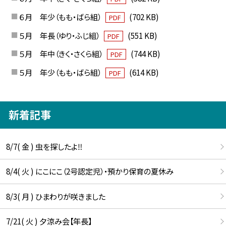
６月 年少（もも・ばら組）
(702 KB)
PDF
５月 年長（ゆり・ふじ組）
(551 KB)
PDF
５月 年中（きく・さくら組）
(744 KB)
PDF
５月 年少（もも・ばら組）
(614 KB)
PDF
新着記事
8/7( 金 ) 虫を探したよ‼
8/4( 火 ) にこにこ（2号認定児）・預かり保育の夏休み
8/3( 月 ) ひまわりが咲きました
7/21( 火 ) 夕涼み会【年長】