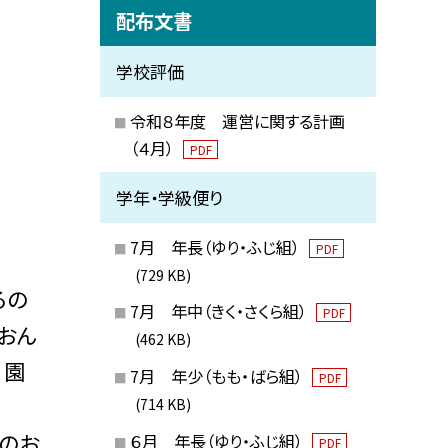
配布文書
学校評価
令和８年度 運営に関する計画
（４月）
PDF
学年・学級便り
7月 年長（ゆり・ふじ組）
PDF
(729 KB)
るの
7月 年中（きく・さくら組）
PDF
ろおん
(462 KB)
、園
7月 年少（もも・ばら組）
PDF
(714 KB)
のお
６月 年長（ゆり・ふじ組）
PDF