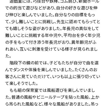
遊戯室には、巧技台や鉄棒、ゴム跳び、新聞ボール
での的当て遊びなどがあり、自分の好きな遊びを伸
び伸びと楽しんでいました。自分なりの目標をもっ
て、少し難しいことに挑戦し、先生に認めてもらってと
ても嬉しそうな姿がありました。年長児の真似をして
難しいことに挑戦する年中児や、平均台を歩く年少児
の手をもって付き添う年長児がおり、異年齢児がふ
れあい、互いに刺激を受けている様子が見られまし
た。
階段下の鏡の前では、子どもたちが自分で曲を選
んでダンスや体操を楽しんでいました。たくさんのお
客さんに見ていただけて、いつも以上に張り切ってい
て楽しそうでした。
もも組の保育室では風船遊びを楽しんでいまし
た。普通の風船やビニールテープを貼った風船、上か
ら吊られた風船など、様々な風船がありました。吊っ