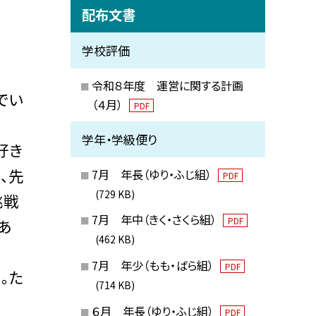
配布文書
学校評価
令和８年度 運営に関する計画
でい
（４月）
PDF
学年・学級便り
好き
、先
7月 年長（ゆり・ふじ組）
PDF
(729 KB)
挑戦
7月 年中（きく・さくら組）
PDF
あ
(462 KB)
7月 年少（もも・ばら組）
PDF
。た
(714 KB)
６月 年長（ゆり・ふじ組）
PDF