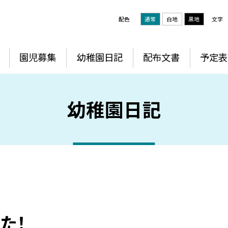
配色
通常
白地
黒地
文字
園児募集
幼稚園日記
配布文書
予定表
幼稚園日記
た！