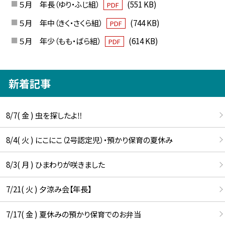
５月 年長（ゆり・ふじ組）
(551 KB)
PDF
５月 年中（きく・さくら組）
(744 KB)
PDF
５月 年少（もも・ばら組）
(614 KB)
PDF
新着記事
8/7( 金 ) 虫を探したよ‼
8/4( 火 ) にこにこ（2号認定児）・預かり保育の夏休み
8/3( 月 ) ひまわりが咲きました
7/21( 火 ) 夕涼み会【年長】
7/17( 金 ) 夏休みの預かり保育でのお弁当