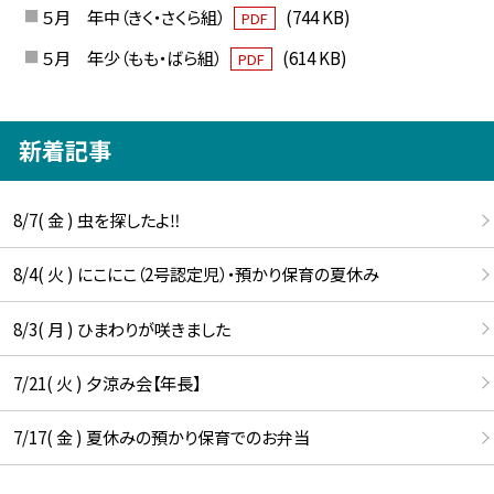
５月 年中（きく・さくら組）
(744 KB)
PDF
５月 年少（もも・ばら組）
(614 KB)
PDF
新着記事
8/7( 金 ) 虫を探したよ‼
8/4( 火 ) にこにこ（2号認定児）・預かり保育の夏休み
8/3( 月 ) ひまわりが咲きました
7/21( 火 ) 夕涼み会【年長】
7/17( 金 ) 夏休みの預かり保育でのお弁当