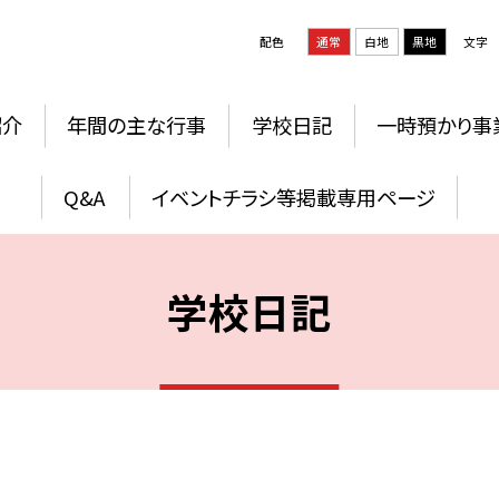
配色
通常
白地
黒地
文字
紹介
年間の主な行事
学校日記
一時預かり事
Q&A
イベントチラシ等掲載専用ページ
学校日記