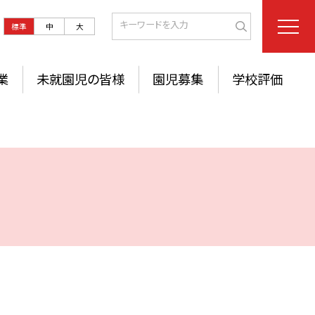
標準
中
大
業
未就園児の皆様
園児募集
学校評価