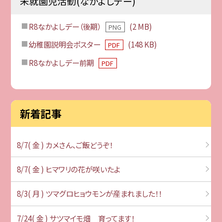
未就園児活動(なかよしデー)
R8なかよしデー（後期）
(2 MB)
PNG
幼稚園説明会ポスター
(148 KB)
PDF
R8なかよしデー前期
PDF
新着記事
8/7( 金 ) カメさん、ご飯どうぞ！
8/7( 金 ) ヒマワリの花が咲いたよ
8/3( 月 ) ツマグロヒョウモンが産まれました！！
7/24( 金 ) サツマイモ畑 育ってます！