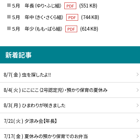
５月 年長（ゆり・ふじ組）
(551 KB)
PDF
５月 年中（きく・さくら組）
(744 KB)
PDF
５月 年少（もも・ばら組）
(614 KB)
PDF
新着記事
8/7( 金 ) 虫を探したよ‼
8/4( 火 ) にこにこ（2号認定児）・預かり保育の夏休み
8/3( 月 ) ひまわりが咲きました
7/21( 火 ) 夕涼み会【年長】
7/17( 金 ) 夏休みの預かり保育でのお弁当